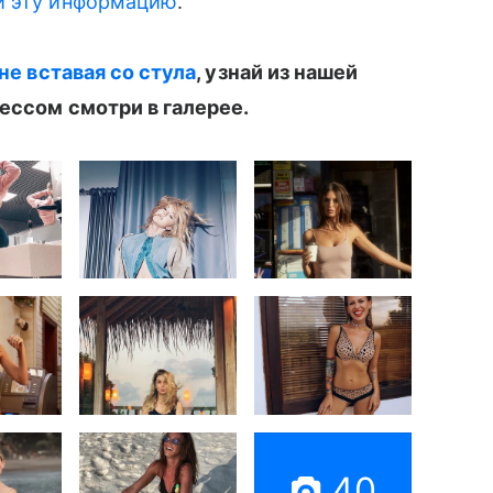
и эту информацию
.
 не вставая со стула
, узнай из нашей
рессом смотри в галерее.
40