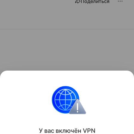
Поделиться
У вас включ
ён
V
P
N