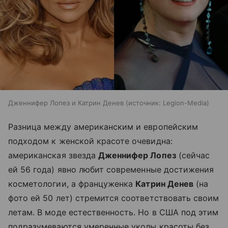
Дженнифер Лопез и Катрин Денев
источник:
Legion-Media
Разница между американским и европейским
подходом к женской красоте очевидна:
американская звезда
Дженнифер Лопез
(сейчас
ей
56 года) явн
о любит современные достижения
косметологии, а француженка
Катрин Денев
(на
фото ей 50 лет) стремится соответствовать своим
летам. В моде естественность. Но в США под этим
подразумеваются умеренные уколы красоты без