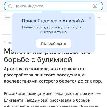
Поиск Яндекса
Поиск Яндекса с Алисой AI
Найдёт ответ, картинку или видео —
быстро и точно
11 марта 2022
Lenta.Ru
Светская жизнь
Попробовать
Монеточка рассказала о
борьбе с булимией
Артистка вспомнила, что страдала от
расстройства пищевого поведения, с
последствиями которого борется до сих пор.
Российская певица Монеточка (настоящее имя —
Елизавета Гырдымова) рассказала о борьбе
с булимией в подростковом возрасте. Интервью