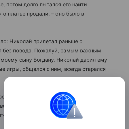
е, потом долго пытался его найти
то платье продали, – оно было в
ло: Николай прилетал раньше с
я без повода. Пожалуй, самым важным
 моему сыну Богдану. Николай дарил ему
е игры, общался с ним, всегда старался
 всем – в любой, даже самой
оворил, что для него это важнее всех
 чтобы его любимый человек был и