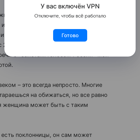
У вас включ
ён
V
P
N
ожно не влюбиться. В любой компании
Отключите, чтобы всё работало
т истории. Мои родные и друзья были им
и тогда было немного. У Николая очень
Готово
 2014 по 2017 год, он практически
тречи с «золотым голосом России» мои
той.
еком – это всегда непросто. Многие
тараешься на обижаться, но все равно
ая женщина может быть с таким
го есть поклонницы, он сам может