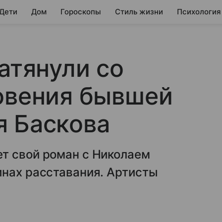
 Дети
Дом
Гороскопы
Стиль жизни
Психология
атянули со
овения бывшей
я Баскова
т свой роман с Николаем
инах расставания. Артисты