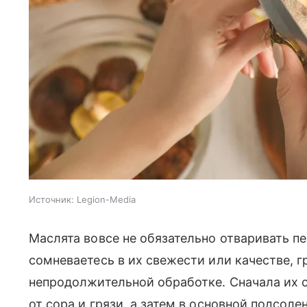
Источник:
Legion-Media
Маслята вовсе не обязательно отваривать п
сомневаетесь в их свежести или качестве, 
непродолжительной обработке. Сначала их с
от сора и грязи, а затем в основной подсоле