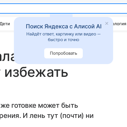
 Дети
Дом
Гороскопы
Стиль жизни
Психология
Поиск Яндекса с Алисой AI
Найдёт ответ, картинку или видео —
быстро и точно
ла 4 диагноза,
Попробовать
 избежать
аже готовке может быть
ения. И лень тут (почти) ни