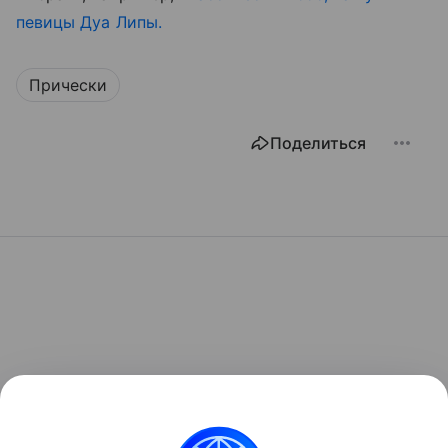
певицы Дуа Липы.
Прически
Поделиться