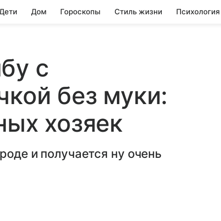
 Дети
Дом
Гороскопы
Стиль жизни
Психология
бу с
чкой без муки:
ных хозяек
роде и получается ну очень