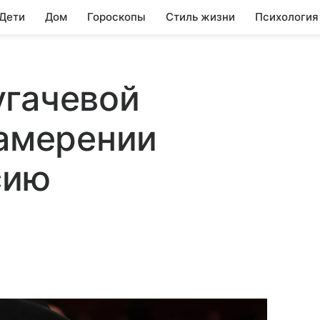
 Дети
Дом
Гороскопы
Стиль жизни
Психология
угачевой
намерении
сию