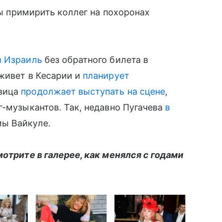
 примирить коллег на похоронах
в Израиль
без обратного билета в
живет в Кесарии и
планирует
вица
продолжает выступать на сцене
,
г-музыкантов. Так, недавно Пугачева
в
мы Вайкуле.
мотрите в галерее, как менялся с годами