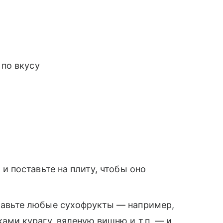
 по вкусу
и поставьте на плиту, чтобы оно
бавьте любые сухофрукты — например,
ами курагу, вяленую вишню и т.п. — и