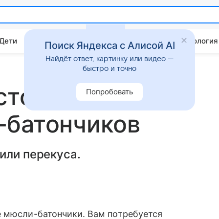
 Дети
Дом
Гороскопы
Стиль жизни
Психология
Поиск Яндекса с Алисой AI
Найдёт ответ, картинку или видео —
быстро и точно
стой рецепт
Попробовать
-батончиков
или перекуса.
е мюсли-батончики. Вам потребуется