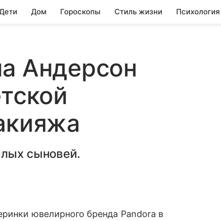
 Дети
Дом
Гороскопы
Стиль жизни
Психология
ла Андерсон
етской
акияжа
слых сыновей.
еринки ювелирного бренда Pandora в