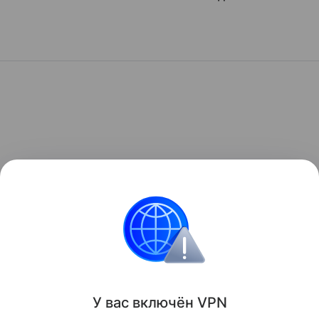
У вас включ
ён
V
P
N