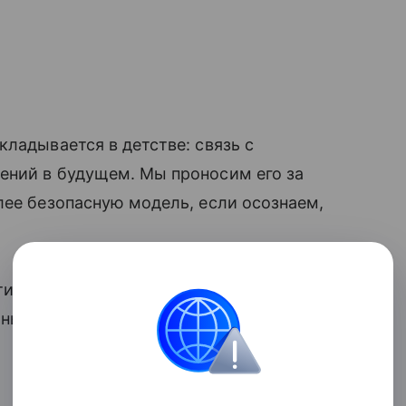
кладывается в детстве: связь с
ений в будущем. Мы проносим его за
лее безопасную модель, если осознаем,
ипа привязанности: тревожный,
ный.