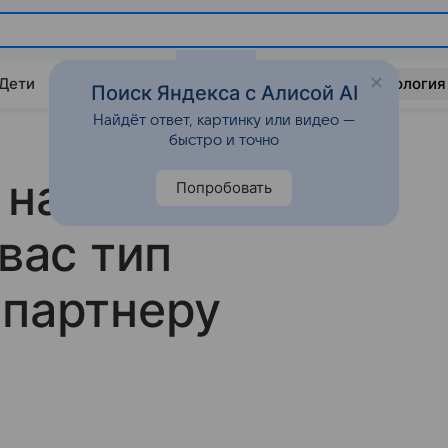
 Дети
Дом
Гороскопы
Стиль жизни
Психология
Поиск Яндекса с Алисой AI
Найдёт ответ, картинку или видео —
быстро и точно
 надежный?
Попробовать
 вас тип
 партнеру