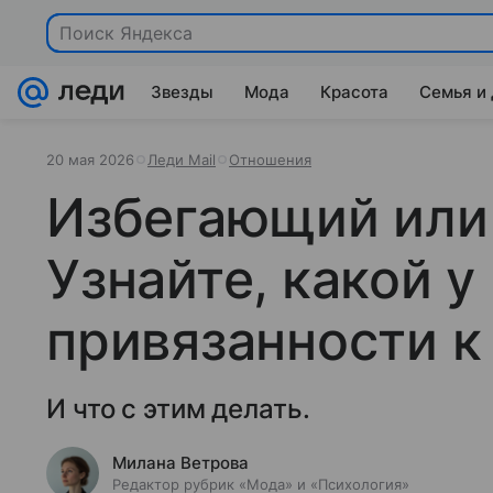
Поиск Яндекса
Звезды
Мода
Красота
Семья и
20 мая 2026
Леди Mail
Отношения
Избегающий или
Узнайте, какой у
привязанности к
И что с этим делать.
Милана Ветрова
Редактор рубрик «Мода» и «Психология»