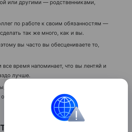
бой или другими — родственниками,
оллег по работе к своим обязанностям —
сделать так же много, как и вы.
этому вы часто вы обесцениваете то,
 все время напоминает, что вы лентяй и
аздо лучше.
, что с первого раза сделать все хорошо
, опасаясь допустить ошибку, —
ить перфекционизм