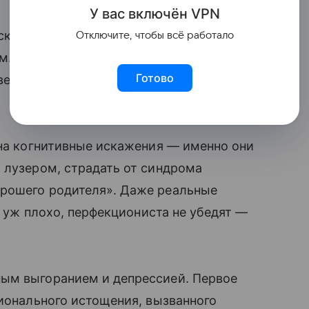
У вас включ
ён
V
P
N
сконечное стремление к идеалу может
Отключите, чтобы всё работало
м. Так, перфекционисты часто страдают
Готово
ечно кажется, что «что-то не так», они то
 на когнитивные искажения — именно они
 лузером, страдать от синдрома
орошего родителя». Даже реальные
ак уж плохо, перфекциониста не убедят —
ым выгоранием и депрессией. Первое
ционального истощения, вызванного