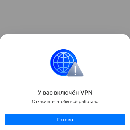
У вас включ
ён
V
P
N
Отключите, чтобы всё работало
Помогает ли парафинотерапия
при боли в суставах?
Готово