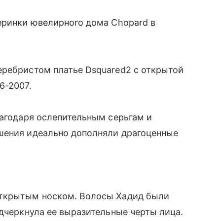
еринки ювелирного дома Chopard в
еребристом платье Dsquared2 с открытой
6-2007.
лагодаря ослепительным серьгам и
шения идеально дополняли драгоценные
открытым носком. Волосы Хадид были
одчеркнула ее выразительные черты лица.