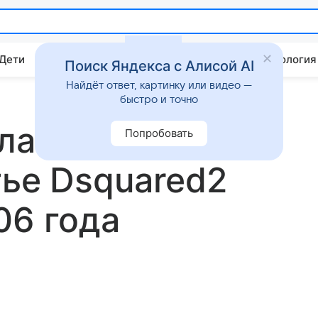
 Дети
Дом
Гороскопы
Стиль жизни
Психология
Поиск Яндекса с Алисой AI
Найдёт ответ, картинку или видео —
быстро и точно
ла на
Попробовать
тье Dsquared2
06 года