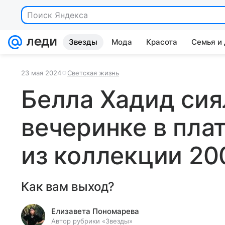
Поиск Яндекса
Звезды
Мода
Красота
Семья и
23 мая 2024
Светская жизнь
Белла Хадид сия
вечеринке в пла
из коллекции 20
Как вам выход?
Елизавета Пономарева
Автор рубрики «Звезды»