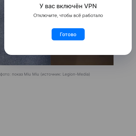
У вас включ
ён
V
P
N
Отключите, чтобы всё работало
Готово
фото: показ Miu Miu
источник:
Legion-Media