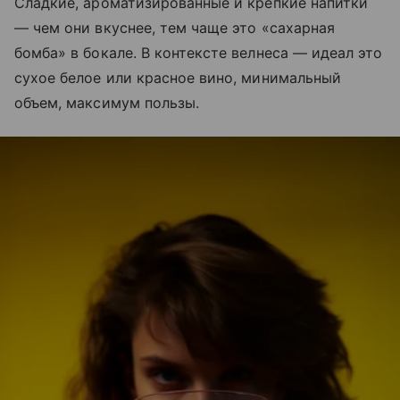
Сладкие, ароматизированные и крепкие напитки
— чем они вкуснее, тем чаще это «сахарная
бомба» в бокале. В контексте велнеса — идеал это
сухое белое или красное вино, минимальный
объем, максимум пользы.