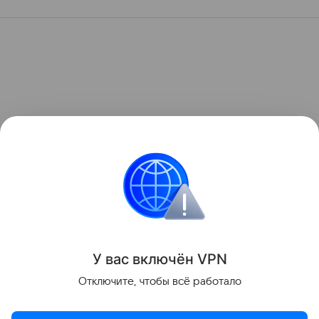
У вас включ
ён
V
P
N
Отключите, чтобы всё работало