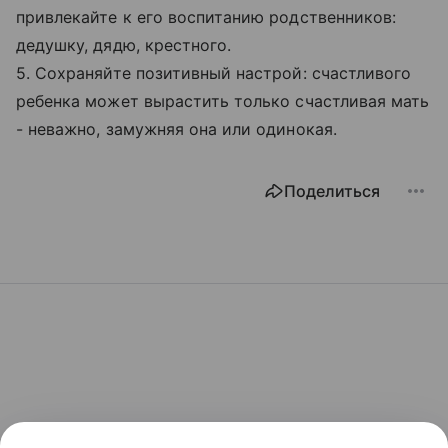
привлекайте к его воспитанию родственников:
дедушку, дядю, крестного.
5. Сохраняйте позитивный настрой: счастливого
ребенка может вырастить только счастливая мать
- неважно, замужняя она или одинокая.
Поделиться