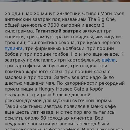
За один час 20 минут 29-летний Стивен Маги съел
английский завтрак под названием The Big One,
общей ценностью 7500 калорий и весом 3
килограмма.
Гигантский завтрак
включал три
сосиски, три гамбургера из говядины, яичницу из
трех яиц, три ломтика бекона, три куска черного
пудинга
, три фирменных колбаски, три порции
бобов и три порции грибов. Но и это еще не все. К
завтраку прилагались три картофельные
вафли
,
три картофельные булочки, три оладья, три
ломтика жареного хлеба, три порции хлеба с
маслом и три тоста. Запить все это надо было
шестью чашками чая. По калорийности рекордный
прием пищи в Hungry Hossee Cafe в Корби
оказался в три раза больше дневной
рекомендуемой для мужчин суточной нормы.
Такой «сытный» завтрак появился в меню кафе
еще шесть лет назад, и с тех пор его пытались
осилить около 60 голодных клиентов. Все
неудачные попытки установить рекорд были
зафиксированы на фотографиях. И вот, наконец-то,