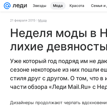
Звезды
Мода
Красота
Семья и
21 февраля 2015
Мода
Неделя моды в 
лихие девяност
Уже который год подряд им не даю
сезоне некоторые из них пошли е
стиля друг с другом. О том, что в
части обзора «Леди Mail.Ru» с Н
Дизайнеры продолжают черпать вдохновение