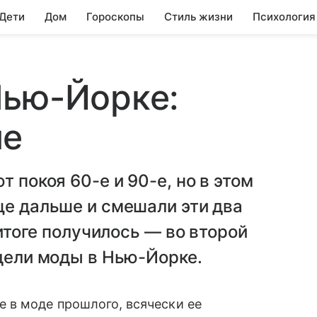
 Дети
Дом
Гороскопы
Стиль жизни
Психология
Нью-Йорке:
ые
т покоя 60-е и 90-е, но в этом
ще дальше и смешали эти два
 итоге получилось — во второй
едели моды в Нью-Йорке.
 в моде прошлого, всячески ее