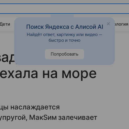
 Дети
Дом
Гороскопы
Стиль жизни
Психология
Поиск Яндекса с Алисой AI
Найдёт ответ, картинку или видео —
быстро и точно
адьбы экс-
Попробовать
ехала на море
цы наслаждается
упругой, МакSим залечивает