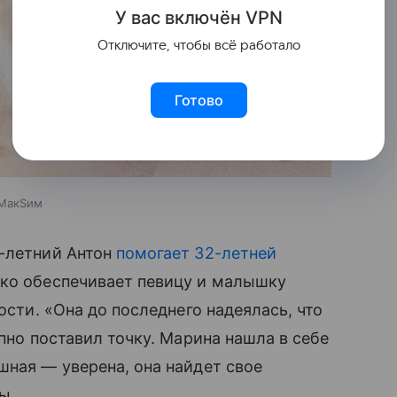
У вас включ
ён
V
P
N
Отключите, чтобы всё работало
Готово
 МакSим
-летний Антон
помогает 32-летней
лько обеспечивает певицу и малышку
ости. «Она до последнего надеялась, что
запно поставил точку. Марина нашла в себе
ная — уверена, она найдет свое
ы.