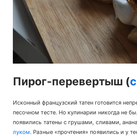
Пирог-перевертыш (
с
Исконный французский татен готовится неп
песочном тесте. Но кулинарии никогда не б
появились татены с грушами, сливами, ана
луком
. Разные «прочтения» появились и у т