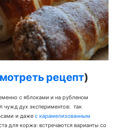
мотреть рецепт
)
ременно с яблоками и на рубленом
ыл чужд дух экспериментов: так
насами и даже
с карамелизованным
еста для коржа: встречаются варианты со