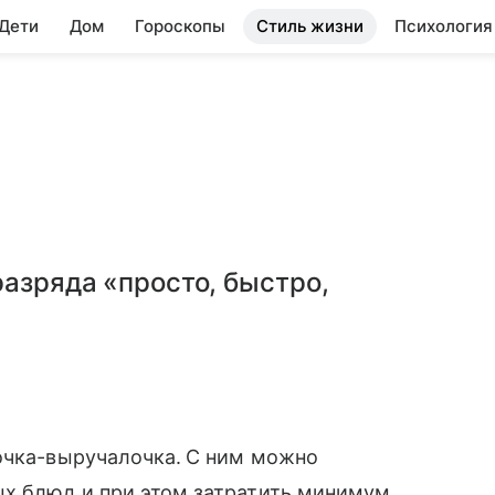
 Дети
Дом
Гороскопы
Стиль жизни
Психология
9
разряда «просто, быстро,
очка-выручалочка.
С ним можно
ых блюд и при этом затратить минимум