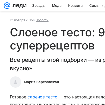
Звезды
Мода
Красота
Семья и
12 ноября 2015
Новости
Слоеное тесто: 
суперрецептов
Все рецепты этой подборки — из 
вкусно».
Мария Березовская
Готовое
слоеное тесто
— это настоящая пал
приготовить множество вкусных и интересн