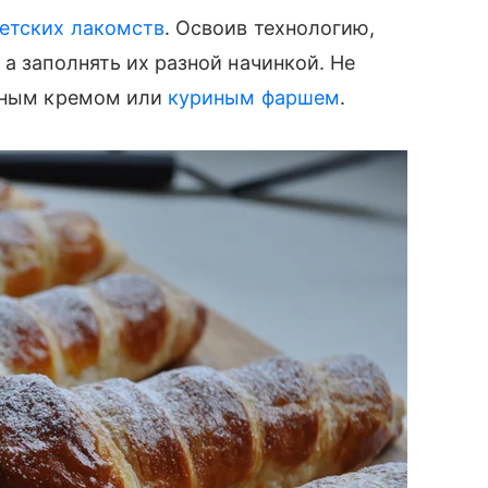
етских лакомств
. Освоив технологию,
а заполнять их разной начинкой. Не
ырным кремом или
куриным фаршем
.