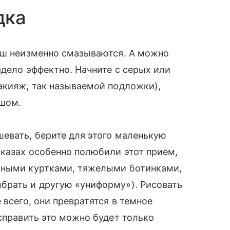
дка
даш неизменно смазываются. А можно
ядело эффектно. Начните с серых или
акияж, так называемой подложки),
ашом.
евать, берите для этого маленькую
казах особенно полюбили этот прием,
аными куртками, тяжелыми ботинками,
брать и другую «униформу»). Рисовать
 всего, они превратятся в темное
исправить это можно будет только