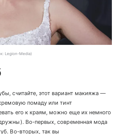
к:
Legion-Media
б
убы, считайте, этот вариант макияжа —
 кремовую помаду или тинт
евать его к краям, можно еще их немного
 дружны). Во-первых, современная мода
уб. Во-вторых, так вы