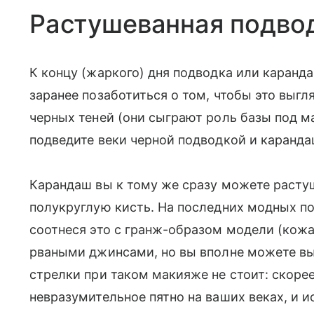
Растушеванная подво
К концу (жаркого) дня подводка или каран
заранее позаботиться о том, чтобы это выгл
черных теней (они сыграют роль базы под м
подведите веки черной подводкой и каранд
Карандаш вы к тому же сразу можете растуш
полукруглую кисть. На последних модных по
соотнеся это с гранж-образом модели (кож
рваными джинсами, но вы вполне можете вы
стрелки при таком макияже не стоит: скорее
невразумительное пятно на ваших веках, и 