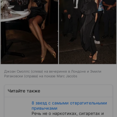
Джоан Смоллс (слева) на вечеринке в Лондоне и Эмили
Ратаковски (справа) на показе Marc Jacobs
Читайте также
8 звезд с самыми отвратительными
привычками
Речь не о наркотиках, сигаретах и