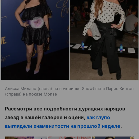
Алисса Милано (слева) на вечеринке Showtime и Пэрис Хилтон
(справа) на показе Monse
Рассмотри все подробности дурацких нарядов
звезд в нашей галерее и оцени,
как глупо
выглядели знаменитости на прошлой неделе
.