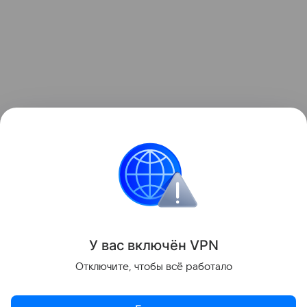
У вас включ
ён
V
P
N
Отключите, чтобы всё работало