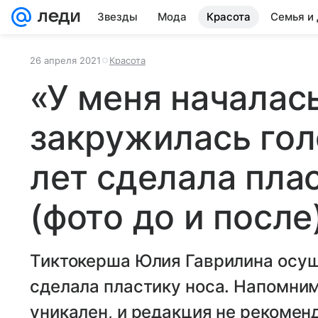
Звезды
Мода
Красота
Семья и
26 апреля 2021
Красота
«У меня началась
закружилась голо
лет сделала пла
(фото до и после
Тиктокерша Юлия Гаврилина осу
сделала пластику носа. Напомним
уникален, и редакция не рекоменд