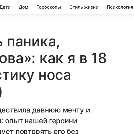
 Дети
Дом
Гороскопы
Стиль жизни
Психология
 паника,
ва»: как я в 18
стику носа
)
ществила давнюю мечту и
: опыт нашей героини
ует повторять его без