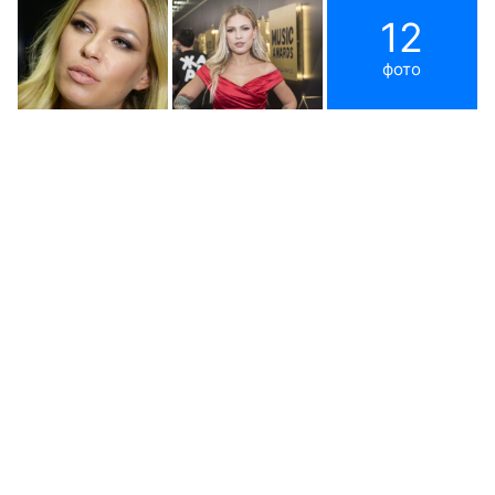
12
фото