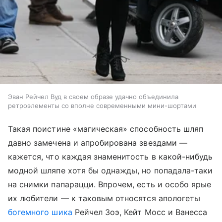
Эван Рейчел Вуд в своем образе удачно объединила
ретроэлементы со вполне современными мини-шортами
Такая поистине «магическая» способность шляп
давно замечена и апробирована звездами —
кажется, что каждая знаменитость в какой-нибудь
модной шляпе хотя бы однажды, но попадала-таки
на снимки папарацци. Впрочем, есть и особо ярые
их любители — к таковым относятся апологеты
богемного шика
Рейчел Зоэ, Кейт Мосс и Ванесса