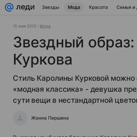
Звезды
Мода
Красота
Семья и
15 мая 2013
Мода
Звездный образ:
Куркова
Стиль Каролины Курковой можно 
«модная классика» - девушка пр
сути вещи в нестандартной цвето
Жанна Першина