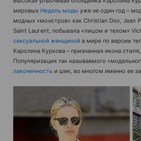
Высокая улыбчивая блондинка Каролина Ку
мировых
Недель моды
уже не один год – мо
модных «монстров» как Christian Dior, Jean Pau
Saint Laurent, побывала «лицом и телом» Vict
сексуальной женщиной
в мире по версии тел
Каролина Куркова – признанная икона стиля, 
Популяризация так называемого «модельног
лаконичность
и шик, во многом именно ее за