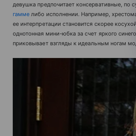
девушка предпочитает консервативные, по с
гамме
либо исполнении. Например, хрестомат
ее интерпретации становится скорее косухои
однотонная мини-юбка за счет яркого синег
приковывает взгляды к идеальным ногам мо