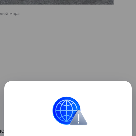
елей мира
словосочетанием
«модная классика»
—