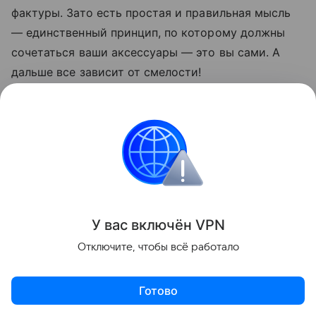
фактуры. Зато есть простая и правильная мысль
— единственный принцип, по которому должны
сочетаться ваши аксессуары — это вы сами. А
дальше все зависит от смелости!
У вас включ
ён
V
P
N
Отключите, чтобы всё работало
Готово