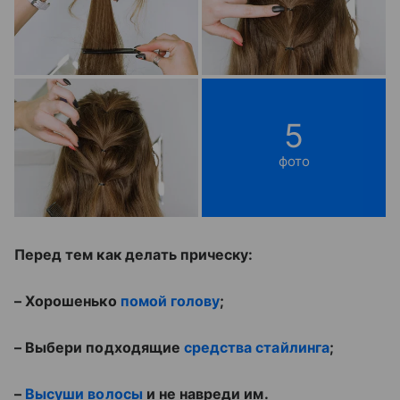
5
фото
Перед тем как делать прическу:
– Хорошенько
помой голову
;
– Выбери подходящие
средства стайлинга
;
–
Высуши волосы
и не навреди им.