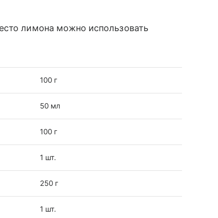
место лимона можно использовать
100 г
50 мл
100 г
1 шт.
250 г
1 шт.