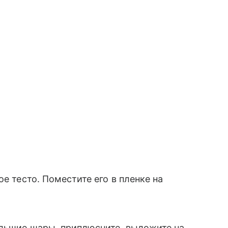
е тесто. Поместите его в пленке на
ольшие шары, приплюсните, выложите на