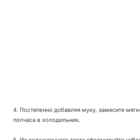
4. Постепенно добавляя муку, замесите мягко
полчаса в холодильник.
5. Из охлажденного теста сформируйте неб