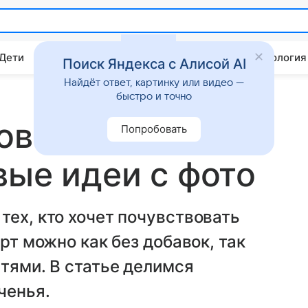
 Дети
Дом
Гороскопы
Стиль жизни
Психология
Поиск Яндекса с Алисой AI
Найдёт ответ, картинку или видео —
быстро и точно
ов песочного
Попробовать
вые идеи с фото
тех, кто хочет почувствовать
рт можно как без добавок, так
стями. В статье делимся
ченья.