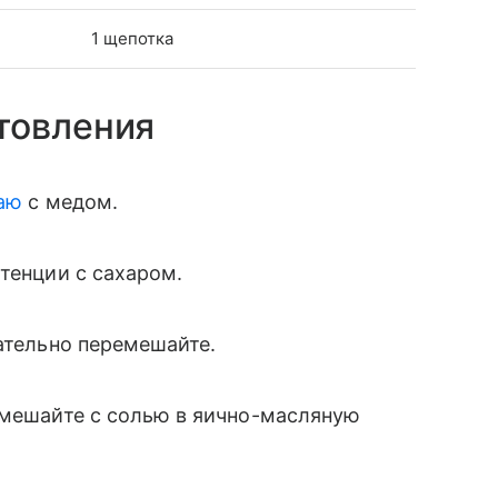
1 щепотка
товления
чаю
с медом.
тенции с сахаром.
щательно перемешайте.
вмешайте с солью в яично-масляную