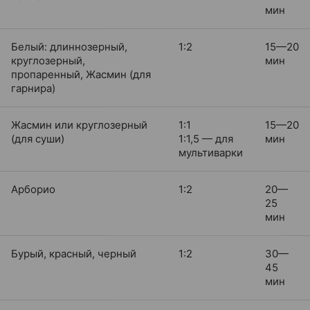
мин
Белый: длиннозерный,
1:2
15—20
круглозерный,
мин
пропаренный, Жасмин (для
гарнира)
Жасмин или круглозерный
1:1
15—20
(для суши)
1:1,5 — для
мин
мультиварки
Арборио
1:2
20—
25
мин
Бурый, красный, черный
1:2
30—
45
мин