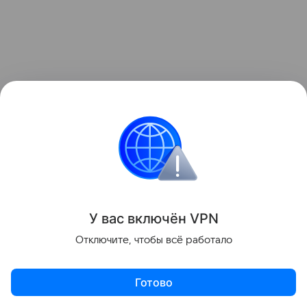
У вас включ
ён
V
P
N
Отключите, чтобы всё работало
Готово
Промойте рис, чтобы избавиться от лишнего крахмала.