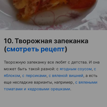
10. Творожная запеканка
(
смотреть рецепт
)
Творожную запеканку все любят с детства. И она
может быть такой разной: с
ягодным соусом
,
с
яблоком
,
с персиками
,
с вяленой вишней
, а есть
еще несладкие варианты, например,
с вялеными
томатами и кедровыми орешками
.