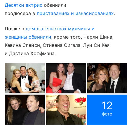
Десятки актрис
обвинили
продюсера в
приставаниях и изнасилованиях
.
Позже в
домогательствах мужчины и
женщины обвинили
, кроме того, Чарли Шина,
Кевина Спейси, Стивена Сигала, Луи Си Кея
и Дастина Хоффмана.
12
фото