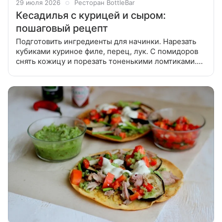
29 июля 2026
Ресторан BottleBar
Кесадилья с курицей и сыром:
пошаговый рецепт
Подготовить ингредиенты для начинки. Нарезать
кубиками куриное филе, перец, лук. С помидоров
снять кожицу и порезать тоненькими ломтиками.
Сыр натереть на крупной терке. На разогретой с
маслом сковороде обжарить