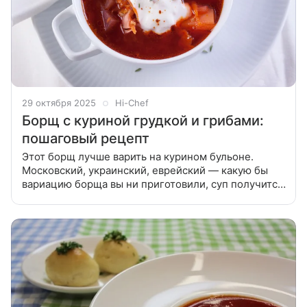
29 октября 2025
Hi-Chef
Борщ с куриной грудкой и грибами:
пошаговый рецепт
Этот борщ лучше варить на курином бульоне.
Московский, украинский, еврейский — какую бы
вариацию борща вы ни приготовили, суп получится
вкусным! Наш выбор — борщ на курином бульоне с
грибами. Подготовить ингредиенты.