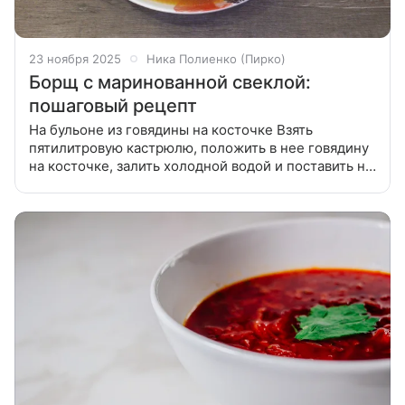
23 ноября 2025
Ника Полиенко (Пирко)
Борщ с маринованной свеклой:
пошаговый рецепт
На бульоне из говядины на косточке Взять
пятилитровую кастрюлю, положить в нее говядину
на косточке, залить холодной водой и поставить на
огонь. Когда бульон закипит, сделать пламя
поменьше и снять пенку. Затем посолить бульон,
добавить очищенную луковицу,