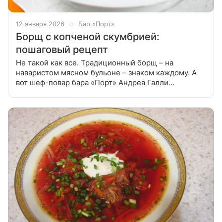
12 января 2026
Бар «Порт»
Борщ с копченой скумбрией:
пошаговый рецепт
Не такой как все. Традиционный борщ – на
наваристом мясном бульоне – знаком каждому. А
вот шеф-повар бара «Порт» Андреа Галли
предлагает новый вариант – борщ на креветочном
бульоне с копченой скумбрией. От такого не
откажутся даже те, кто постится! И еще