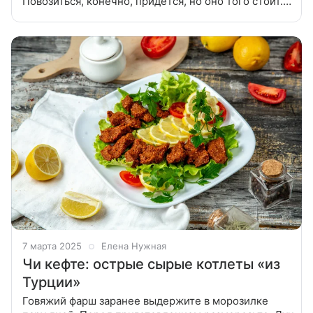
Повозиться, конечно, придется, но оно того стоит.
Такую закуску вполне можно приготовить на
праздничный стол, будет смотреться интересно.
7 марта 2025
Елена Нужная
Чи кефте: острые сырые котлеты «из
Турции»
Говяжий фарш заранее выдержите в морозилке