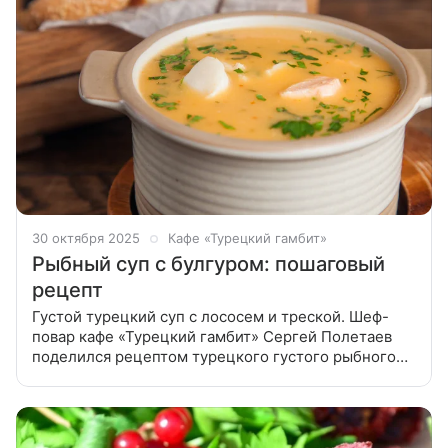
30 октября 2025
Кафе «Турецкий гамбит»
Рыбный суп с булгуром: пошаговый
рецепт
Густой турецкий суп с лососем и треской. Шеф-
повар кафе «Турецкий гамбит» Сергей Полетаев
поделился рецептом турецкого густого рыбного
супа с булгуром и петрушкой. Готовим в выходные!
Подготовить ингредиенты. Первым делом сварить
рыбный бульон. Для этого