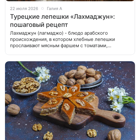
22 июля 2026
Галия А
Турецкие лепешки «Лахмаджун»:
пошаговый рецепт
Лахмаджун (лагмаджо) - блюдо арабского
происхождения, в котором хлебные лепешки
прослаивают мясным фаршем с томатами,
болгарским перцем, луком, чесноком и зеленью.
Томаты с луком придают сочность, а специи –
оригинальный