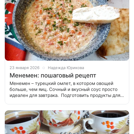
23 января 2026
Надежда Юрикова
Менемен: пошаговый рецепт
Менемен – турецкий омлет, в котором овощей
больше, чем яиц. Сочный и вкусный соус просто
идеален для завтрака. Подготовить продукты для
менемена. Овощи помыть и почистить. Лук,
сладкий перец и чеснок мелко нарезать.