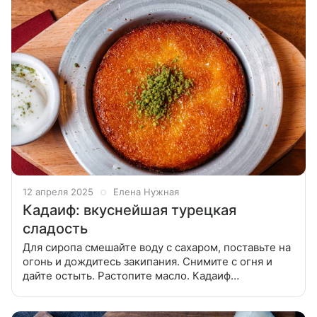
12 апреля 2025
Елена Нужная
Кадаиф: вкуснейшая турецкая
сладость
Для сиропа смешайте воду с сахаром, поставьте на
огонь и дождитесь закипания. Снимите с огня и
дайте остыть. Растопите масло. Кадаиф
переложите в форму для запекания и полейте его
маслом, слегка приминая и перемешивая.