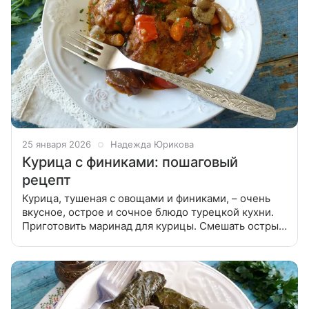
25 января 2026
Надежда Юрикова
Курица с финиками: пошаговый
рецепт
Курица, тушеная с овощами и финиками, – очень
вкусное, острое и сочное блюдо турецкой кухни.
Приготовить маринад для курицы. Смешать острый
красный перец, черный перец, паприку,
растительное масло, соль. Чеснок пропустить
через пресс и добавить в марин