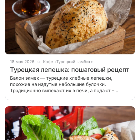
18 мая 2026
Кафе «Турецкий гамбит»
Турецкая лепешка: пошаговый рецепт
Балон экмек — турецкие хлебные лепешки,
похожие на надутые небольшие булочки.
Традиционно выпекают их в печи, а подают –
горячими, с пылу с жару. В процессе выпечки
лепешки надуваются как пузыри, и внутри
образуется