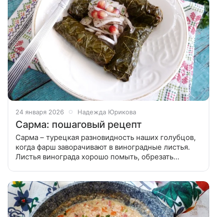
24 января 2026
Надежда Юрикова
Сарма: пошаговый рецепт
Сарма – турецкая разновидность наших голубцов,
когда фарш заворачивают в виноградные листья.
Листья винограда хорошо помыть, обрезать
черешки. Сложить листья в кастрюлю и залить
кипятком. Оставить до остывания воды до
комнатной.