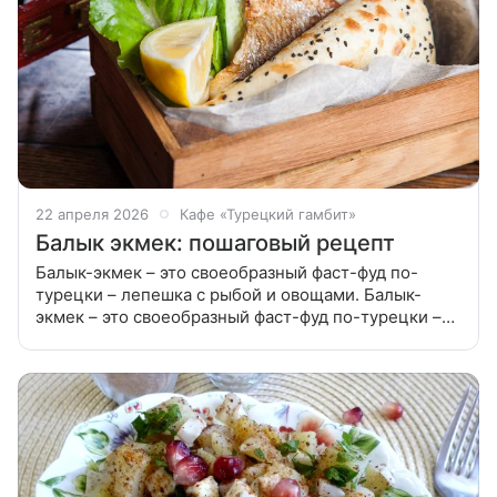
22 апреля 2026
Кафе «Турецкий гамбит»
Балык экмек: пошаговый рецепт
Балык-экмек – это своеобразный фаст-фуд по-
турецки – лепешка с рыбой и овощами. Балык-
экмек – это своеобразный фаст-фуд по-турецки –
лепешка с рыбой и овощами. Идеально для
приготовления этой закуски подходит