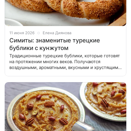
11 июня 2026
Елена Диянова
Симиты: знаменитые турецкие
бублики с кунжутом
Традиционные турецкие бублики, которые готовят
на протяжении многих веков. Получаются
воздушными, ароматными, вкусными и хрустящими.
1. Просеянную муку высыпьте на рабочую
поверхность горкой. По краям муки