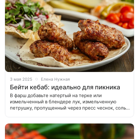
3 мая 2025
Елена Нужная
Бейти кебаб: идеально для пикника
В фарш добавьте натертый на терке или
измельченный в блендере лук, измельченную
петрушку, пропущенный через пресс чеснок, соль и
перец. Перемешайте, отбейте и уберите на пару
часов в холодильник. Сформируйте котлетки