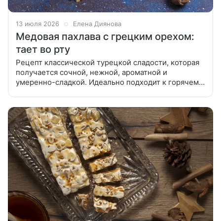
13 июля 2026
Елена Диянова
Медовая пахлава с грецким орехом:
тает во рту
Рецепт классической турецкой сладости, которая
получается сочной, нежной, ароматной и
умеренно-сладкой. Идеально подходит к горячему
чаю или кофе. 1. В большую миску просейте муку,
добавьте натертое на крупной