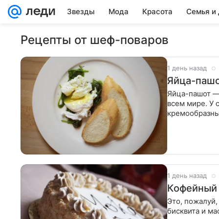
Звезды
Мода
Красота
Семья и
Рецепты от шеф-поваров
1 день назад
Яйца-пашо
Яйца-пашот —
всем мире. У 
кремообразны
использовать
1 день назад
Кофейный 
Это, пожалуй,
бисквита и ма