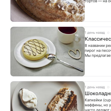
тортов — на о
Подготовить
1 день назад
Классичес
В названии ре
пирог на пес
Мы предлагае
Сделать
1 день назад
Шоколадны
Капкейки (cup
маффины, но 
часто делают 