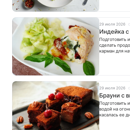
29 июля 2026
Индейка с
Подготовить и
сделать продо
карман для на
ингредиенты.
29 июля 2026
Брауни с 
Подготовить и
водой на огон
касалась ее д
масло, нарез