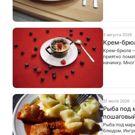
быстрее и уд
3 августа 2026
Крем-брюл
Крем-брюле —
приятно лома
начинку. Мно
верхний гриль
31 июля 2026
Рыба под 
пошаговый
Рыба под мар
блюдом. Ингре