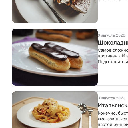
что для
6 августа 2026
Шоколадны
Самое сложное
противень. И 
Подготовить и
масла, 75 г
3 августа 2026
Итальянск
Конечно, быст
«магазинные»
пастой ручной