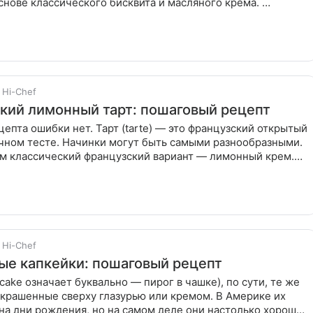
снове классического бисквита и масляного крема.
Hi-Chef
кий лимонный тарт: пошаговый рецепт
цепта ошибки нет. Тарт (tarte) — это французский открытый
очном тесте. Начинки могут быть самыми разнообразными.
м классический французский вариант — лимонный крем.
Hi-Chef
е капкейки: пошаговый рецепт
cake означает буквально — пирог в чашке), по сути, те же
украшенные сверху глазурью или кремом. В Америке их
на дни рождения, но на самом деле они настолько хороши,