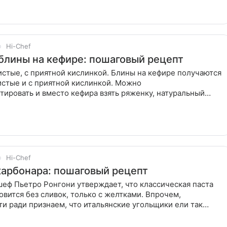
Hi-Chef
блины на кефире: пошаговый рецепт
приятной кислинкой. Блины на кефире получаются
истые и с приятной кислинкой. Можно
ировать и вместо кефира взять ряженку, натуральный
нежок.
Hi-Chef
карбонара: пошаговый рецепт
еф Пьетро Ронгони утверждает, что классическая паста
овится без сливок, только с желтками. Впрочем,
и ради признаем, что итальянские угольщики ели так
 по необходимости