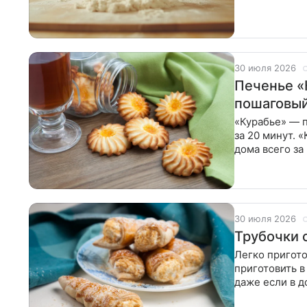
30 июля 2026
Печенье «
пошаговый
«Курабье» — п
за 20 минут. 
дома всего з
30 июля 2026
Трубочки 
Легко пригото
приготовить в
даже если в 
формочек.