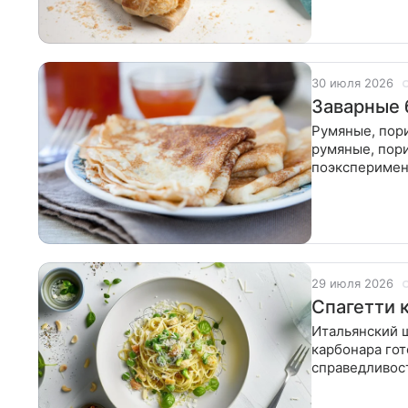
30 июля 2026
Заварные 
Румяные, пористые, с 
румяные, пор
поэксперимент
йогурт или с
29 июля 2026
Спагетти 
Итальянский ш
карбонара гот
справедливост
пасту скорее