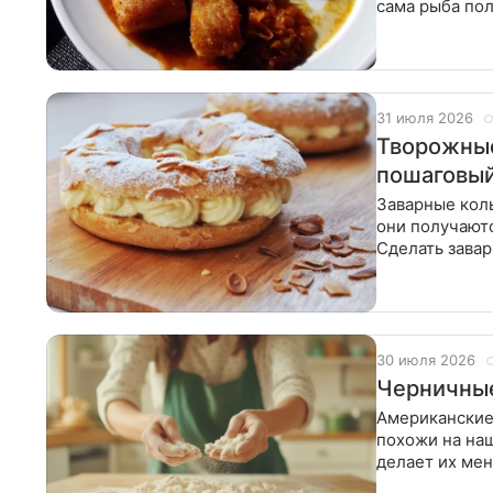
сама рыба пол
даже самым
31 июля 2026
Творожные
пошаговый
Заварные кол
они получают
Сделать завар
добавить
30 июля 2026
Черничные
Американские
похожи на на
делает их мен
блины с прип